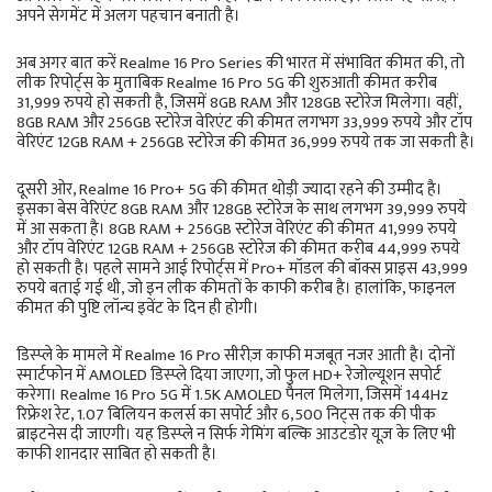
अपने सेगमेंट में अलग पहचान बनाती है।
अब अगर बात करें Realme 16 Pro Series की भारत में संभावित कीमत की, तो
लीक रिपोर्ट्स के मुताबिक Realme 16 Pro 5G की शुरुआती कीमत करीब
31,999 रुपये हो सकती है, जिसमें 8GB RAM और 128GB स्टोरेज मिलेगा। वहीं,
8GB RAM और 256GB स्टोरेज वेरिएंट की कीमत लगभग 33,999 रुपये और टॉप
वेरिएंट 12GB RAM + 256GB स्टोरेज की कीमत 36,999 रुपये तक जा सकती है।
दूसरी ओर, Realme 16 Pro+ 5G की कीमत थोड़ी ज्यादा रहने की उम्मीद है।
इसका बेस वेरिएंट 8GB RAM और 128GB स्टोरेज के साथ लगभग 39,999 रुपये
में आ सकता है। 8GB RAM + 256GB स्टोरेज वेरिएंट की कीमत 41,999 रुपये
और टॉप वेरिएंट 12GB RAM + 256GB स्टोरेज की कीमत करीब 44,999 रुपये
हो सकती है। पहले सामने आई रिपोर्ट्स में Pro+ मॉडल की बॉक्स प्राइस 43,999
रुपये बताई गई थी, जो इन लीक कीमतों के काफी करीब है। हालांकि, फाइनल
कीमत की पुष्टि लॉन्च इवेंट के दिन ही होगी।
डिस्प्ले के मामले में Realme 16 Pro सीरीज़ काफी मजबूत नजर आती है। दोनों
स्मार्टफोन में AMOLED डिस्प्ले दिया जाएगा, जो फुल HD+ रेजोल्यूशन सपोर्ट
करेगा। Realme 16 Pro 5G में 1.5K AMOLED पैनल मिलेगा, जिसमें 144Hz
रिफ्रेश रेट, 1.07 बिलियन कलर्स का सपोर्ट और 6,500 निट्स तक की पीक
ब्राइटनेस दी जाएगी। यह डिस्प्ले न सिर्फ गेमिंग बल्कि आउटडोर यूज़ के लिए भी
काफी शानदार साबित हो सकती है।