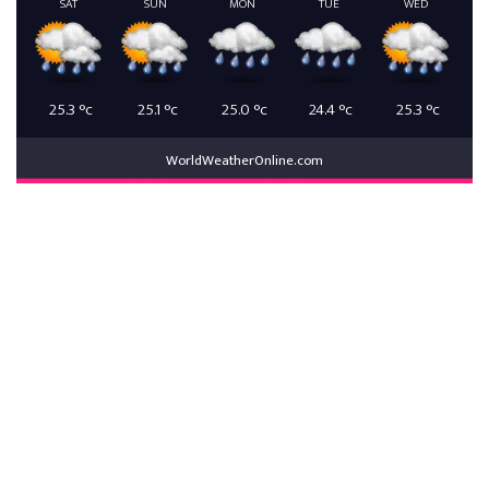
SAT
SUN
MON
TUE
WED
25.3
°c
25.1
°c
25.0
°c
24.4
°c
25.3
°c
WorldWeatherOnline.com