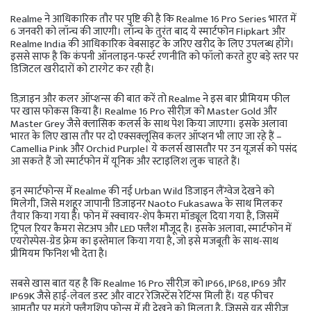
Realme ने आधिकारिक तौर पर पुष्टि की है कि Realme 16 Pro Series भारत में
6 जनवरी को लॉन्च की जाएगी। लॉन्च के तुरंत बाद ये स्मार्टफोन Flipkart और
Realme India की आधिकारिक वेबसाइट के जरिए खरीद के लिए उपलब्ध होंगे।
इससे साफ है कि कंपनी ऑनलाइन-फर्स्ट रणनीति को फॉलो करते हुए बड़े स्तर पर
डिजिटल खरीदारों को टारगेट कर रही है।
डिज़ाइन और कलर ऑप्शन्स की बात करें तो Realme ने इस बार प्रीमियम फील
पर खास फोकस किया है। Realme 16 Pro सीरीज़ को Master Gold और
Master Grey जैसे क्लासिक कलर्स के साथ पेश किया जाएगा। इसके अलावा
भारत के लिए खास तौर पर दो एक्सक्लूसिव कलर ऑप्शन भी लाए जा रहे हैं –
Camellia Pink और Orchid Purple। ये कलर्स खासतौर पर उन यूज़र्स को पसंद
आ सकते हैं जो स्मार्टफोन में यूनिक और स्टाइलिश लुक चाहते हैं।
इन स्मार्टफोन्स में Realme की नई Urban Wild डिजाइन लैंग्वेज देखने को
मिलेगी, जिसे मशहूर जापानी डिजाइनर Naoto Fukasawa के साथ मिलकर
तैयार किया गया है। फोन में स्क्वायर-शेप कैमरा मॉड्यूल दिया गया है, जिसमें
ट्रिपल रियर कैमरा सेटअप और LED फ्लैश मौजूद है। इसके अलावा, स्मार्टफोन में
एयरोस्पेस-ग्रेड फ्रेम का इस्तेमाल किया गया है, जो इसे मजबूती के साथ-साथ
प्रीमियम फिनिश भी देता है।
सबसे खास बात यह है कि Realme 16 Pro सीरीज़ को IP66, IP68, IP69 और
IP69K जैसे हाई-लेवल डस्ट और वाटर रेजिस्टेंस रेटिंग्स मिली हैं। यह फीचर
आमतौर पर महंगे फ्लैगशिप फोन्स में ही देखने को मिलता है, जिससे यह सीरीज़