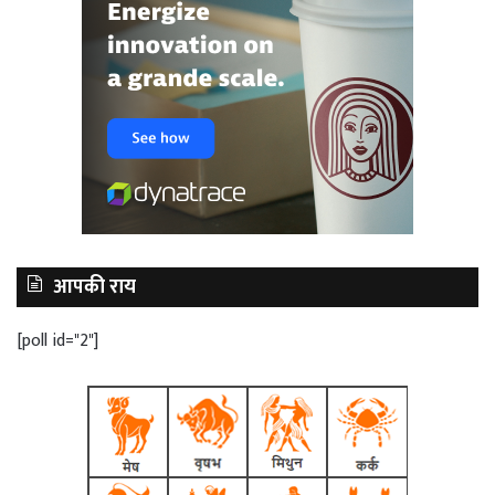
आपकी राय
[poll id="2"]