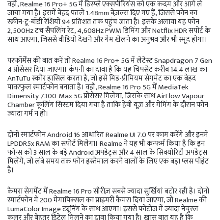
वहीं, Realme 16 Pro+ 5G में डिस्प्ले एक्सपीरियंस को एक कदम और आगे ले
जाया गया है। इसमें बेहद पतले 1.48mm बेज़ल्स दिए गए हैं, जिससे फोन का
स्क्रीन-टू-बॉडी रेशियो 94 प्रतिशत तक पहुंच जाता है। इसके अलावा यह फोन
2,500Hz टच सैंपलिंग रेट, 4,608Hz PWM डिमिंग और Netflix HDR सपोर्ट के
साथ आएगा, जिससे वीडियो देखने और गेम खेलने का अनुभव और भी स्मूद होगा।
परफॉर्मेंस की बात करें तो Realme 16 Pro+ 5G में लेटेस्ट Snapdragon 7 Gen
4 प्रोसेसर दिया जाएगा। कंपनी का दावा है कि यह चिपसेट करीब 14.4 लाख का
AnTuTu स्कोर हासिल करता है, जो इसे मिड-प्रीमियम सेगमेंट का एक बेहद
पावरफुल स्मार्टफोन बनाता है। वहीं, Realme 16 Pro 5G में MediaTek
Dimensity 7300-Max 5G प्रोसेसर मिलेगा, जिसके साथ AirFlow Vapour
Chamber कूलिंग सिस्टम दिया गया है ताकि हेवी यूज़ और गेमिंग के दौरान फोन
ज्यादा गर्म न हो।
दोनों स्मार्टफोन Android 16 आधारित Realme UI 7.0 पर काम करेंगे और इनमें
LPDDR5x RAM का सपोर्ट मिलेगा। Realme ने यह भी कन्फर्म किया है कि इन
फोन्स को 3 साल के बड़े Android अपडेट्स और 4 साल के सिक्योरिटी अपडेट्स
मिलेंगे, जो लंबे समय तक फोन इस्तेमाल करने वालों के लिए एक बड़ा प्लस पॉइंट
है।
कैमरा सेगमेंट में Realme 16 Pro सीरीज़ सबसे ज्यादा सुर्खियां बटोर रही है। दोनों
स्मार्टफोन में 200 मेगापिक्सल का प्राइमरी कैमरा दिया जाएगा, जो Realme की
LumaColor Image ट्यूनिंग के साथ आएगा। इससे फोटोज में ज्यादा नेचुरल
कलर और बेहतर डिटेल मिलने का दावा किया गया है। खास बात यह है कि