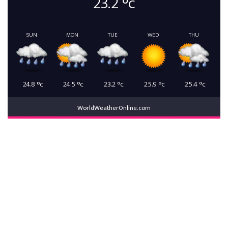
23.2
°c
SUN
MON
TUE
WED
THU
24.8
°c
24.5
°c
23.2
°c
25.9
°c
25.4
°c
WorldWeatherOnline.com