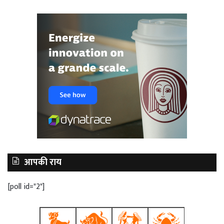
आपकी राय
[poll id="2"]