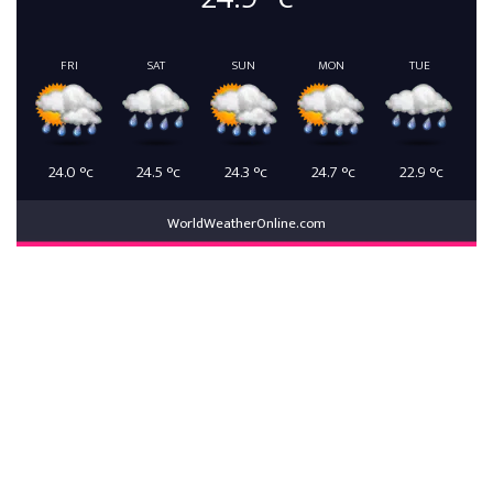
FRI
SAT
SUN
MON
TUE
24.0
°c
24.5
°c
24.3
°c
24.7
°c
22.9
°c
WorldWeatherOnline.com