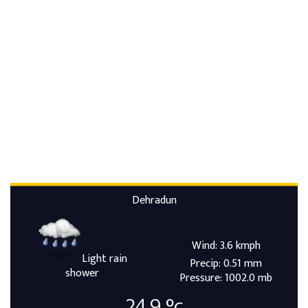
Dehradun
Wind: 3.6 kmph
Light rain
Precip: 0.51 mm
shower
Pressure: 1002.0 mb
24.9
°c