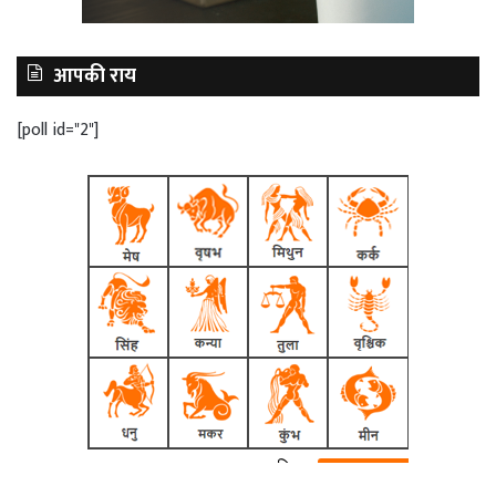
आपकी राय
[poll id="2"]