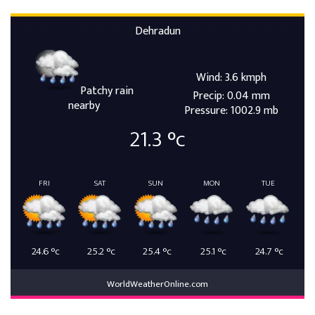
Dehradun
Wind: 3.6 kmph
Patchy rain
Precip: 0.04 mm
nearby
Pressure: 1002.9 mb
21.3
°c
FRI
SAT
SUN
MON
TUE
24.6
°c
25.2
°c
25.4
°c
25.1
°c
24.7
°c
WorldWeatherOnline.com