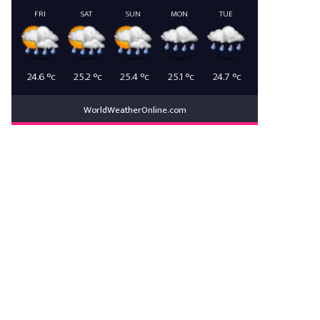
FRI
SAT
SUN
MON
TUE
24.6
°c
25.2
°c
25.4
°c
25.1
°c
24.7
°c
WorldWeatherOnline.com