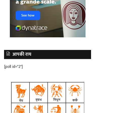
आपकी राय
[poll id="2"]