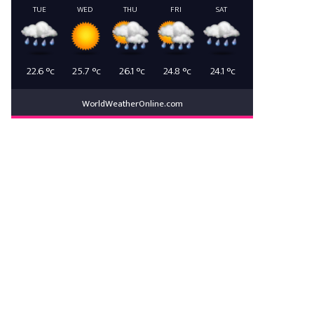
TUE
WED
THU
FRI
SAT
22.6
°c
25.7
°c
26.1
°c
24.8
°c
24.1
°c
WorldWeatherOnline.com