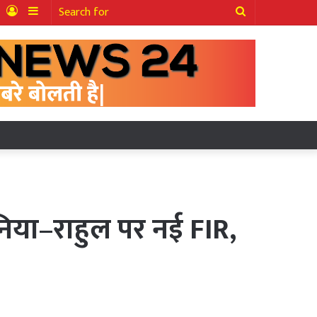
ter
YouTube
Log
Sidebar
Search
In
for
निया–राहुल पर नई FIR,