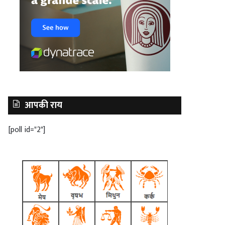
आपकी राय
[poll id="2"]