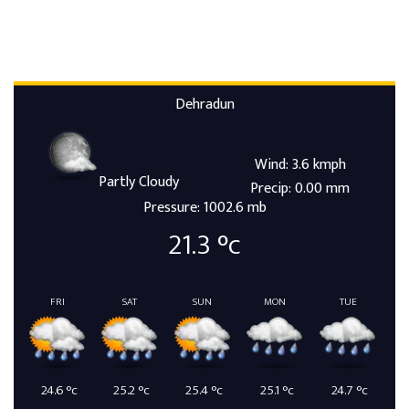
Dehradun
Wind: 3.6 kmph
Partly Cloudy
Precip: 0.00 mm
Pressure: 1002.6 mb
21.3
°c
FRI
SAT
SUN
MON
TUE
24.6
°c
25.2
°c
25.4
°c
25.1
°c
24.7
°c