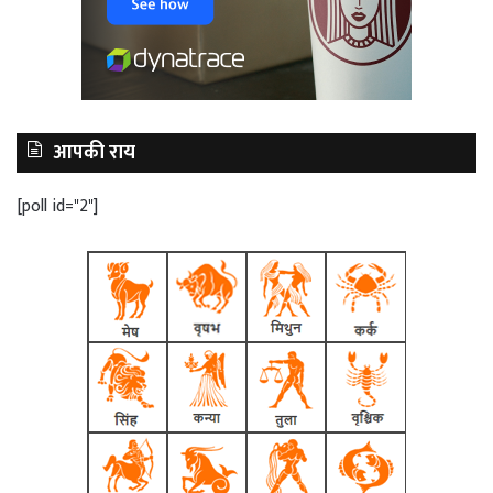
आपकी राय
[poll id="2"]