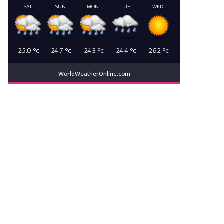
SAT
SUN
MON
TUE
WED
25.0
°c
24.7
°c
24.3
°c
24.4
°c
26.2
°c
WorldWeatherOnline.com