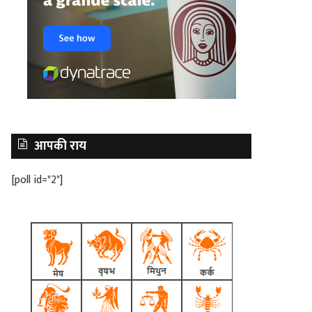
आपकी राय
[poll id="2"]