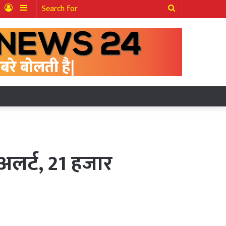
ter
YouTube
Log
Sidebar
Search
In
for
लर्ट, 21 हजार