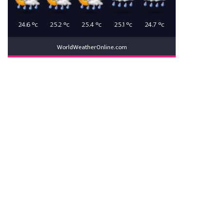
24.6
°c
25.2
°c
25.4
°c
25.1
°c
24.7
°c
WorldWeatherOnline.com