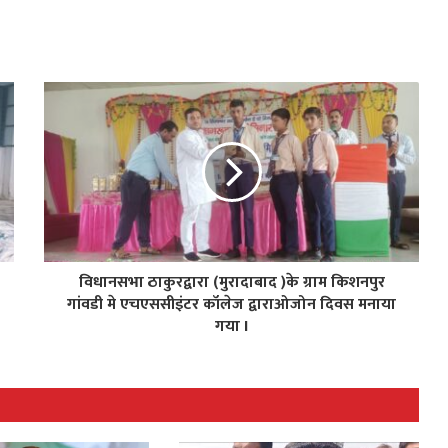
विधानसभा ठाकुरद्वारा (मुरादाबाद )के ग्राम किशनपुर
गांवडी मे एचएससीइंटर कॉलेज द्वाराओजोन दिवस मनाया
गया I