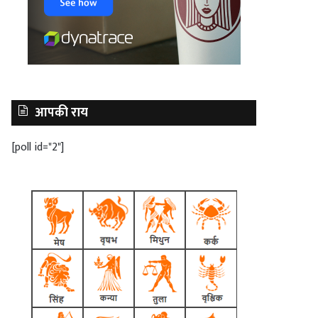
आपकी राय
[poll id="2"]