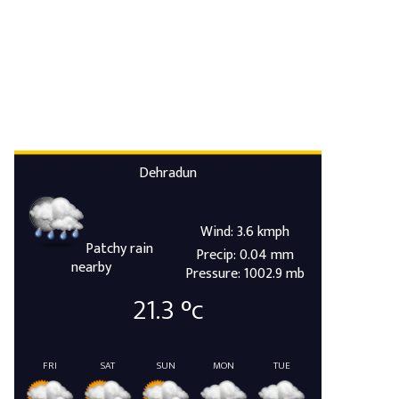
Dehradun
Wind: 3.6 kmph
Patchy rain
Precip: 0.04 mm
nearby
Pressure: 1002.9 mb
21.3
°c
FRI
SAT
SUN
MON
TUE