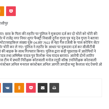
ntakte
Odnoklassniki
Pocket
ाशीपुर
गए। छात्र के पिता की तहरीर पर पुलिस ने मुकदमा दर्ज कर दो चोरों को चोरी की
ंद्र नगर नियर शुगर फैक्ट्री निवासी दुर्गेश गुप्ता पुत्र चंद्र देव गुप्ता ने बताया
स्टर मोटरसाइकिल संख्या यूके 06आर 7922 से नेहा गैस एजेंसी के पास कोचिंग सेंटर
 चोर चोरी कर ले गए। पुलिस ने तहरीर के आधार पर मुकदमा दर्ज कर सीसीटीवी
 की बाइक के साथ गिरफ्तार किया। पुलिस द्वारा कड़ी पूछताछ में आरोपियों ने
ादव तथा अभिषेक यादव पुत्र त्रिलोक नाथ यादव बताया। आरोपी दोनों शातिर
 पुलिस टीम में प्रभारी निरीक्षक कोतवाली मनोज रतूड़ी वरिष्ठ उपनिरीक्षक कोतवाली
 हेड कांस्टेबल अनिल मनराल कांस्टेबल अनिल आगरी जगदीश भट्ट कैलाश चंद ऐसपो ओ
est
Reddit
VKontakte
Odnoklassniki
Pocket
Share via Email
Print