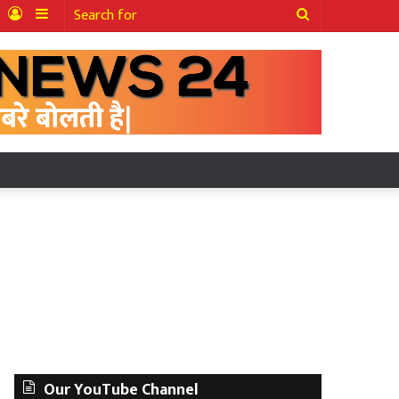
ter
YouTube
Log
Sidebar
Search
In
for
Our YouTube Channel