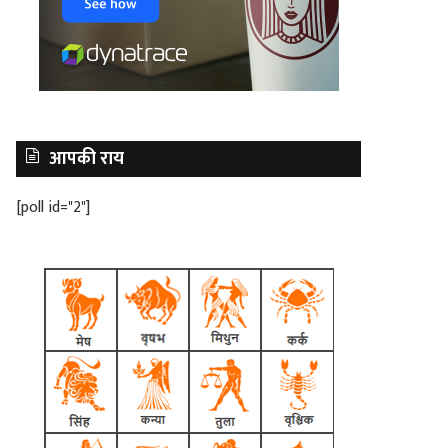
आपकी राय
[poll id="2"]