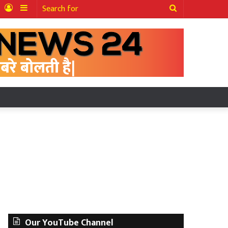
ter
YouTube
Log
Sidebar
Search
In
for
Our YouTube Channel