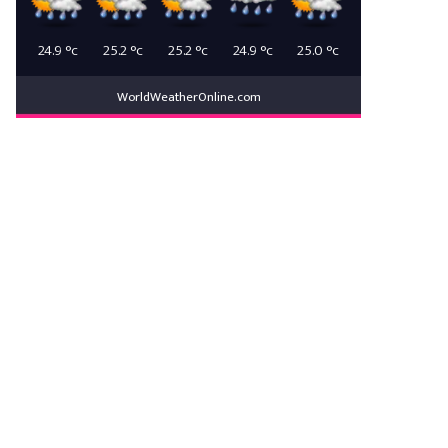
24.9
°c
25.2
°c
25.2
°c
24.9
°c
25.0
°c
WorldWeatherOnline.com