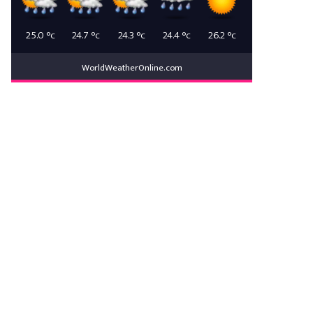
25.0
°c
24.7
°c
24.3
°c
24.4
°c
26.2
°c
WorldWeatherOnline.com