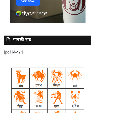
आपकी राय
[poll id="2"]