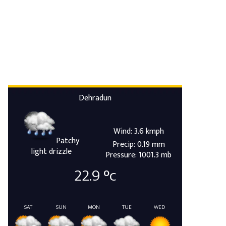
Dehradun
Wind: 3.6 kmph
Patchy
Precip: 0.19 mm
light drizzle
Pressure: 1001.3 mb
22.9
°c
SAT
SUN
MON
TUE
WED