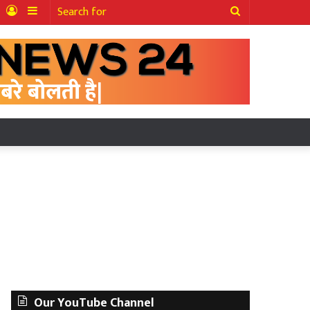
ter
YouTube
Log
Sidebar
Search
In
for
Our YouTube Channel