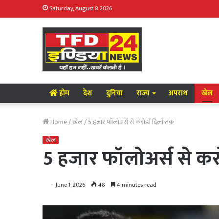
Saturday, August 8 2026
होम
देश
दुनिया
राज्य
अपराध
खेल
Home
/
खेल
/
5 हजार फॉलोअर्स से करोड़ों दिलों तक
खेल
5 हजार फॉलोअर्स से करो
June 1, 2026
48
4 minutes read