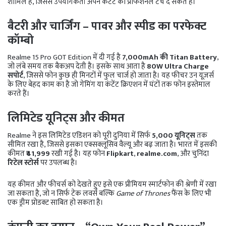
शामिल हैं, जिससे उपयोगकर्ता अपने कंटेंट को प्रोफेशनल टच दे सकते हैं।
बैटरी और चार्जिंग – पावर और स्पीड का परफेक्ट
कॉम्बो
Realme 15 Pro GOT Edition में दी गई है
7,000mAh की Titan Battery
,
जो लंबे समय तक बैकअप देती है। इसके साथ आता है
80W Ultra Charge
सपोर्ट
, जिससे फोन कुछ ही मिनटों में फुल चार्ज हो जाता है। यह फीचर उन यूज़र्स
के लिए बेहद काम का है जो गेमिंग या कंटेंट क्रिएशन में घंटों तक फोन इस्तेमाल
करते हैं।
लिमिटेड यूनिट्स और कीमत
Realme ने इस लिमिटेड एडिशन को पूरी दुनिया में सिर्फ
5,000 यूनिट्स
तक
सीमित रखा है, जिससे इसका एक्सक्लूसिव वैल्यू और बढ़ जाता है। भारत में इसकी
कीमत
₹41,999
रखी गई है। यह फोन
Flipkart
,
realme.com
, और चुनिंदा
रिटेल स्टोर्स
पर उपलब्ध है।
यह कीमत और फीचर्स को देखते हुए इसे एक प्रीमियम स्मार्टफोन की श्रेणी में रखा
जा सकता है, जो न सिर्फ टेक लवर्स बल्कि
Game of Thrones
फैंस के लिए भी
एक ड्रीम प्रोडक्ट साबित हो सकता है।