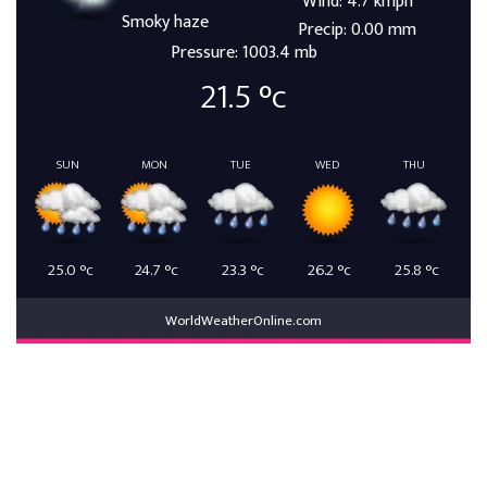
Wind: 4.7 kmph
Smoky haze
Precip: 0.00 mm
Pressure: 1003.4 mb
21.5
°c
SUN
MON
TUE
WED
THU
25.0
°c
24.7
°c
23.3
°c
26.2
°c
25.8
°c
WorldWeatherOnline.com