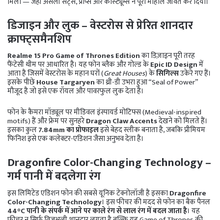
मिला — जहां असली सेट्स, प्रॉप्स और कॉस्ट्यूम्स ने पूरा माहौल जीवंत कर दिया।
डिजाइन और लुक – वेस्टरोस से प्रेरित शानदार
क्राफ्ट्समैनशिप
Realme 15 Pro Game of Thrones Edition
का डिज़ाइन पूरी तरह
फैंटेसी थीम पर आधारित है। यह फोन ब्लैक और गोल्ड के
Epic ID Design
में
आता है जिसमें वेस्टरोस के महान घरों (
Great Houses
) के
सिगिल्स
उकेरे गए हैं।
इसके पीछे
House Targaryen
का थ्री-डी उभरा हुआ “Seal of Power”
मौजूद है जो इसे एक रॉयल और पावरफुल लुक देता है।
फोन के कैमरा मॉड्यूल पर मीडिवल इंस्पायर्ड मोटिफ्स (Medieval-inspired
motifs) हैं और फ्रेम पर सुनहरे
Dragon Claw Accents
देखने को मिलते हैं।
इसका कुल
7.84mm का प्रोफाइल
इसे बेहद स्लीक बनाता है, जबकि प्रीमियम
फिनिश इसे एक कलेक्टर-एडिशन जैसा अनुभव देता है।
Dragonfire Color-Changing Technology –
गर्म पानी में बदलेगा रंग
इस लिमिटेड एडिशन फोन की सबसे यूनिक टेक्नोलॉजी है इसका
Dragonfire
Color-Changing Technology
। इस फीचर की मदद से फोन का बैक पैनल
44°C पानी के संपर्क में आने पर काले रंग से लाल रंग में बदल जाता है
। यह
फीचर न सिर्फ विजुअली शानदार लगता है बल्कि यह Game of Thrones की