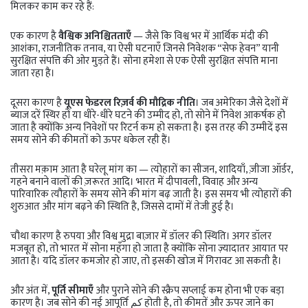
मिलकर काम कर रहे हैं:
एक कारण है
वैश्विक अनिश्चितताएँ
— जैसे कि विश्व भर में आर्थिक मंदी की
आशंका, राजनीतिक तनाव, या ऐसी घटनाएँ जिनसे निवेशक “सेफ हेवन” यानी
सुरक्षित संपत्ति की ओर मुड़ते हैं। सोना हमेशा से एक ऐसी सुरक्षित संपत्ति माना
जाता रहा है।
दूसरा कारण है
यूएस फेडरल रिज़र्व की मौद्रिक नीति
। जब अमेरिका जैसे देशों में
ब्याज दरें स्थिर हों या धीरे-धीरे घटने की उम्मीद हो, तो सोने में निवेश आकर्षक हो
जाता है क्योंकि अन्य निवेशों पर रिटर्न कम हो सकता है। इस तरह की उम्मीदें इस
समय सोने की कीमतों को ऊपर धकेल रही हैं।
तीसरा मक़ाम आता है घरेलू मांग का — त्योहारों का सीजन, शादियाँ, ज़ीजा ऑर्डर,
गहने बनाने वालों की ज़रूरत आदि। भारत में दीपावली, विवाह और अन्य
पारिवारिक त्यौहारों के समय सोने की मांग बढ़ जाती है। इस समय भी त्योहारों की
शुरुआत और मांग बढ़ने की स्थिति है, जिससे दामों में तेजी हुई है।
चौथा कारण है रुपया और विश्व मुद्रा बाज़ार में डॉलर की स्थिति। अगर डॉलर
मजबूत हो, तो भारत में सोना महँगा हो जाता है क्योंकि सोना ज़्यादातर आयात पर
आता है। यदि डॉलर कमजोर हो जाए, तो इसकी खोज में गिरावट आ सकती है।
और अंत में,
पूर्ति सीमाएँ
और पुराने सोने की स्क्रैप सप्लाई कम होना भी एक बड़ा
कारण है। जब सोने की नई आपूर्ति کم होती है, तो कीमतें और ऊपर जाने का