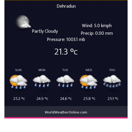
Dehradun
Wind: 5.0 kmph
Partly Cloudy
Precip: 0.00 mm
Pressure: 1003.1 mb
21.3
°c
SUN
MON
TUE
WED
THU
25.2
°c
24.9
°c
24.6
°c
25.8
°c
25.1
°c
WorldWeatherOnline.com