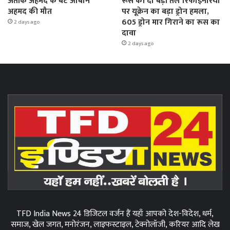
अतीक अहमद के बेटे आबान
रूस की दो बड़ी तेल रिफाइनरियों
अहमद की मौत
पर यूक्रेन का बड़ा ड्रोन हमला,
605 ड्रोन मार गिराने का रूस का
2 days ago
दावा
2 days ago
TFD India News 24 डिजिटल वर्जन हैं यहाँ आपको देश-विदेश, धर्म,
समाज, खेल जगत, मनोरंजन, लाइफस्टाइल, टेक्नोलॉजी, करियर आदि लेख