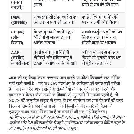
(ममता
हमले।
दलों से समर्थन की मांग।
बनर्जी)
JMM
राज्यसभा सीट पर कांग्रेस का
कांग्रेस के ‘मनमाने’ रवैये
(झारखंड)
एकतरफा प्रत्याशी उतारना।
पर नाराजगी और विरोध।
CPI(M)
केरल चुनाव में कांग्रेस द्वारा
मल्लिकार्जुन खड़गे को पत्र
(जॉन
‘बीजेपी से साठगांठ’ का
लिखकर जवाब मांगना;
ब्रिटास)
आरोप लगाना।
तीखी बहस के आसार।
AAP
कांग्रेस की ‘युवा विरोधी’
भविष्य में कांग्रेस के साथ
(अरविंद
नीतियां और तमिलनाडु में
किसी भी चुनावी गठबंधन
केजरीवाल)
DMK के साथ कथित धोखा।
से पूरी तरह इनकार।
आज की यह बैठक केवल प्रस्ताव पास करने या फोटो खिंचवाने तक सीमित
नहीं रहने वाली है। यह ‘INDIA’ गठबंधन के अस्तित्व की सबसे बड़ी परीक्षा
है। यदि कांग्रेस अपने क्षेत्रीय सहयोगियों की चिंताओं को दूर करने और
झारखंड व केरल जैसे राज्यों के विवादों को सुलझाने में नाकाम रहती है, तो
2029 की सामूहिक लड़ाई से पहले ही इस गठबंधन का ताश के पत्तों की तरह
बिखरना तय है। अब देखना होगा कि दिल्ली की बंद कमरे की बैठक से
एकजुटता का संदेश निकलता है या मतभेदों की एक नई फेहरिस्त।
संविधान क्लब से आ रही हर अंदरूनी हलचल, नेताओं के तीखे बयानों की लाइव
कवरेज और देश की राजनीति से जुड़ी हर निष्पक्ष व सटीक लाइव ब्रेकिंग न्यूज के
लिए हमारे न्यूज़ पोर्टल को फॉलो करना न भूलें।