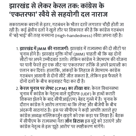
झारखंड से लेकर केरल तक: कांग्रेस के
‘एकतरफा’ रवैये से सहयोगी दल नाराज
सकारात्मक बयानों से इतर, गठबंधन के भीतर दरारें लगातार चौड़ी होती जा
रही हैं। कई क्षेत्रीय दलों ने खुले तौर पर शिकायत की है कि कांग्रेस गठबंधन
में ‘बड़े भाई’ की तरह मनमाना (High-handedness) रवैया अपना रही है।
झारखंड में JMM की नाराजगी:
झारखंड में राज्यसभा की दो सीटों पर
चुनाव होने हैं। झारखंड मुक्ति मोर्चा (JMM) चाहती थी कि वह दोनों
सीटों पर अपने उम्मीदवार उतारे। लेकिन कांग्रेस ने जेएमएम की योजना
पर पानी फेरते हुए एक सीट पर ‘एकतरफा’ तरीके से अपने प्रत्याशी का
एलान कर दिया। हालांकि, आंकड़ों के लिहाज से जेएमएम-कांग्रेस
गठबंधन आसानी से दोनों सीटें जीत सकता है, लेकिन इस फैसले ने
दोनों दलों के बीच कड़वाहट पैदा कर दी है।
केरल चुनाव पर लेफ्ट (CPM) का तीखा वार:
केरल विधानसभा
चुनाव में कांग्रेस के नेतृत्व वाले यूडीएफ (UDF) के हाथों करारी
शिकस्त झेलने के बाद सीपीआई(एम) बेहद गुस्से में है। चुनाव के
दौरान कांग्रेस ने आरोप लगाया था कि लेफ्ट और बीजेपी के बीच
अंदरूनी साठगांठ है। इस पर सीपीएम ने कड़ी आपत्ति जताते हुए
कांग्रेस अध्यक्ष मल्लिकार्जुन खड़गे को एक कड़ा पत्र लिखा है। बैठक
में सीपीएम के राज्यसभा नेता
जॉन ब्रिटास
इस मुद्दे को उठाएंगे और
कांग्रेस नेतृत्व से इस ‘झूठे आरोप’ पर स्पष्टीकरण मांगेंगे।