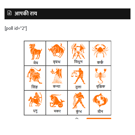
आपकी राय
[poll id="2"]