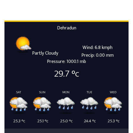
Dehradun
Wind: 6.8 kmph
Partly Cloudy
Precip: 0.00 mm
Pressure: 1000.1 mb
29.7
°c
SAT
SUN
MON
TUE
WED
25.3
°c
25.1
°c
25.0
°c
24.4
°c
25.3
°c