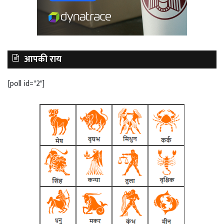
आपकी राय
[poll id="2"]