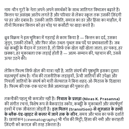
नाम-चीन गुटों के नेता अपने-अपने समर्थकों के साथ जातिगत विभाजन बढ़ाते हैं।
कित्तन पर असंख्य आरोप लगते हैं और परिवार से लेकर स्कूल तक उसकी ज़िंदगी
पर हर ओर दबाव है। उसकी जाति-स्थिति, समाज का डर और हिंसा का माहौल, ये
तीनों मिलकर कित्तन को हर मोड़ पर कसौटी पर खड़ा करते हैं।
ध्रुव विक्रम ने इस भूमिका में गहराई से काम किया है — कित्तन का दर्द, उसका
जुनून, उसकी ठोकरें, और फिर जोश-उथल-पुथल सब पर्दे पर प्रभावशाली हैं। जब
वह कबड्डी के मैदान में उतरता है, तो सिर्फ एक खेल नहीं खेला जाता; हर पकड़, हर
छक्का, हर मुकाबला एक लड़ाई होती है — आत्म-सम्मान की, पहचान की, उससे
ऊपर उठने की।
लेकिन फिल्म सिर्फ खेल की यात्रा नहीं है; जाति संघर्ष की पृष्ठभूमि इसका दूसरा
महत्वपूर्ण स्तंभ है। गाँव की राजनीतिक लड़ाइयाँ, ऊँची जातियों की उपेक्षा और
निचली जातियों के संघर्ष को मारी सेल्वराज ने बिना शहद-ओ-मिठास के दिखाया
है। फिल्म की एक-एक घटना जैसे आत्मारक्षा की पुकार हो।
तकनीकी पहलू भी कमजोर नहीं हैं।
निवास के प्रसन्ना (Nivas K. Prasanna)
की संगीत रचना, विशेष रूप से बैकग्राउंड स्कोर, कबड्डी के मुकाबलों और संघर्षपूर्ण
दृश्यों में एक जीवंतता जोड़ती है।
इल मिलन (transition)-से शुरुआत के दृश्यों
के ब्लैक-एंड-व्हाइट से कलर में जाने तक के सीन
, समय और भाव का फर्क दर्शाते
हैं। छायांकन (cinematography) भी गाँव की मिट्टी, हिंसा की नमी और कराहती
ज़िंदगी को काग़ज़ की तरह उकेरता है।