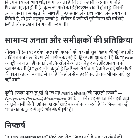
फिल्म का पहला भाग थोड़ा धीमा लगता है, जिससे कहानी के प्रवाह में थोड़ी
गिरावट महसूस होती है। कुछ नए पात्रों का इंट्रोडक्शन बाद में होता है, जिससे
उनका प्रभाव कम पड़ता है। साथ ही, कुछ संवाद और दृश्य ज़्यादा लंबे समय तक
खिंचते हैं, जो हैवी महसूस कराते हैं। लेकिन ये कमियाँ पूरी फिल्म की मर्मभेदी
स्थिति और संदेश को कम नहीं कर पाती।
सामान्य जनता और समीक्षकों की प्रतिक्रिया
सोशल मीडिया पर दर्शक फिल्म की कहानी की गहराई, ध्रुव विक्रम की भूमिका और
जातिगत संघर्ष के चित्रण की तारीफ कर रहे हैं। ट्विटर समीक्षा कहती है कि “Bison
काबड्डी का जश्न नहीं मनाती, बल्कि खेल के भीतर दबे हुए दर्द और अलगाव को
उजागर करती है।” कुछ लोग कहते हैं कि फिल्म ने गाँव-पारिवारिक दर्द और संघर्ष
की झलक इतनी सच्चाई से वर्षा है कि हॉल से बाहर निकलते वक्त भी भावनाएँ दूर
नहीं जाती।
पूर्व में, फिल्म प्रतिभूत हुई थी कि यह Mari Selvaraj की पिछली फिल्मों —
Pariyerum Perumal
,
Maamannan
आदि — की तरह समाज की गहरी जड़ों
को छूने वाली होगी। अधिकांश समीक्षाएँ यह स्वीकार करती हैं कि फिल्म वाकई
“भावनात्मक, ज़ड़ से जुड़ी और संघर्षपूर्ण” है।
निष्कर्ष
“Bison: Kaalamaadan” सिर्फ एक खेल-फिल्म नहीं है; यह उस संघर्ष की