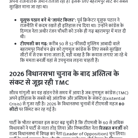
अपनी राजनीतिक जमीन तलाश रही हैं। इसके लिए बहरामपुर सीट को सबसे
सुरक्षित माना जा रहा था।
यूसुफ पठान बने थे ‘जायंट किलर’:
पूर्व क्रिकेटर यूसुफ पठान ने
राजनीति में कदम रखते ही इतिहास रच दिया था। उन्होंने कांग्रेस के
दिग्गज नेता अधीर रंजन चौधरी को उनके ही गढ़ बहरामपुर में मात दी
थी।
टीएमसी का गढ़:
करीब 50 से 52 फीसदी मुस्लिम आबादी वाले
बहरामपुर निर्वाचन क्षेत्र को तृणमूल कांग्रेस के लिए सबसे सुरक्षित
सीटों में से एक माना जाता है, यही वजह है कि कयास लगाए जा रहे थे
कि ममता बनर्जी यहां से उपचुनाव लड़ना चाहती हैं।
2026 विधानसभा चुनाव के बाद अस्तित्व के
संकट से जूझ रही TMC
सौरव गांगुली का यह खंडन ऐसे समय में आया है जब तृणमूल कांग्रेस (TMC)
अपने इतिहास के सबसे बड़े आंतरिक और अस्तित्व के संकट (Existential
Crisis) से गुजर रही है। 2026 के विधानसभा चुनावों में टीएमसी महज
80
सीटों
पर सिमट कर रह गई है।
पार्टी के भीतर बगावत इस कदर बढ़ चुकी है कि टीएमसी के 60 से अधिक
विधायकों ने पार्टी से नाता तोड़ लिया और निष्कासित नेता
रितब्रत बनर्जी
को
राज्य विधानसभा में विपक्ष का नेता (Leader of Opposition) चुन लिया।