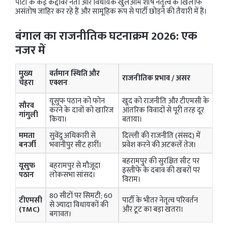
पार्टी के कई कद्दावर नेता और विधायक खुलेआम शीर्ष नेतृत्व के खिलाफ
असंतोष जाहिर कर रहे हैं और सामूहिक रूप से पार्टी छोड़ने की तैयारी में हैं।
बंगाल का राजनीतिक घटनाक्रम 2026: एक
नजर में
मुख्य
वर्तमान स्थिति और
राजनीतिक प्रभाव / असर
चेहरा
एक्शन
यूसुफ पठान को फोन
खुद को राजनीति और टीएमसी के
सौरव
करने के दावों को खारिज
आंतरिक विवादों से पूरी तरह दूर
गांगुली
किया।
बताया।
ममता
सुवेंदु अधिकारी से
दिल्ली की राजनीति (संसद) में
बनर्जी
भवानीपुर सीट हारीं।
प्रवेश करने की अटकलें तेज।
बहरामपुर की सुरक्षित सीट पर
यूसुफ
बहरामपुर से मौजूदा
इस्तीफे के दबाव की खबरों पर
पठान
लोकसभा सांसद।
विराम।
80 सीटों पर सिमटी; 60
टीएमसी
पार्टी के भीतर नेतृत्व परिवर्तन
से ज्यादा विधायकों की
(TMC)
और टूट का बड़ा खतरा।
बगावत।