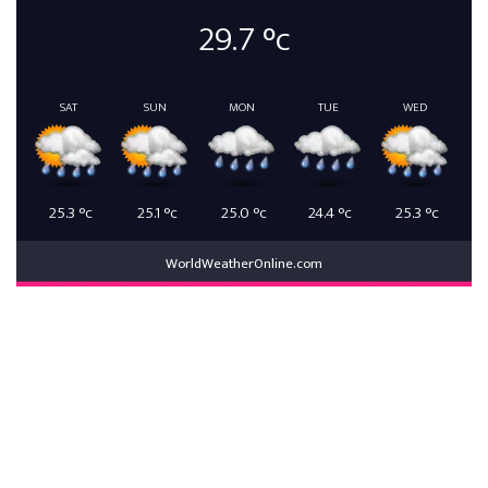
29.7
°c
SAT
SUN
MON
TUE
WED
25.3
°c
25.1
°c
25.0
°c
24.4
°c
25.3
°c
WorldWeatherOnline.com