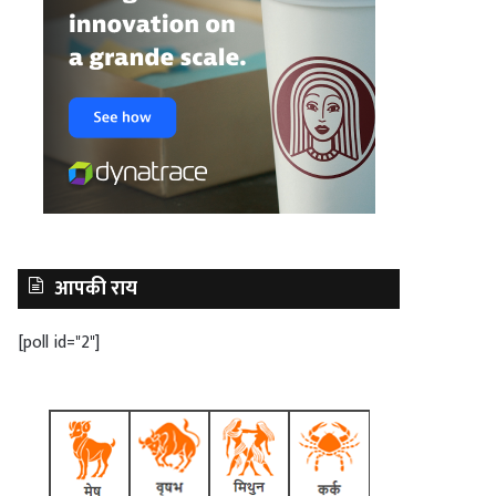
आपकी राय
[poll id="2"]