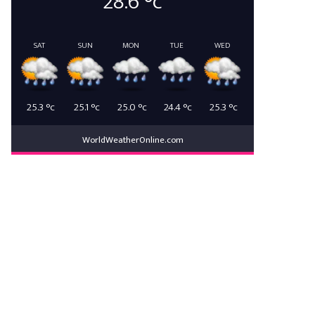
28.6
°c
SAT
SUN
MON
TUE
WED
25.3
°c
25.1
°c
25.0
°c
24.4
°c
25.3
°c
WorldWeatherOnline.com