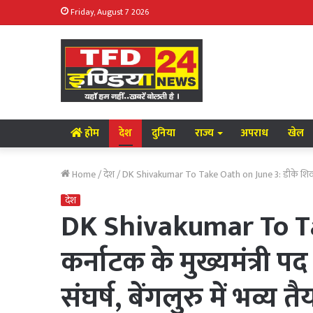
Friday, August 7 2026
होम
देश
दुनिया
राज्य
अपराध
खेल
Home
/
देश
/
DK Shivakumar To Take Oath on June 3: डीके शिवकुमार 3 ज
देश
DK Shivakumar To Tak
कर्नाटक के मुख्यमंत्री प
संघर्ष, बेंगलुरु में भव्य तै