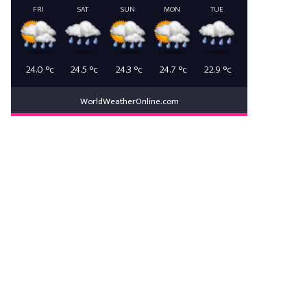
FRI
SAT
SUN
MON
TUE
24.0
°c
24.5
°c
24.3
°c
24.7
°c
22.9
°c
WorldWeatherOnline.com