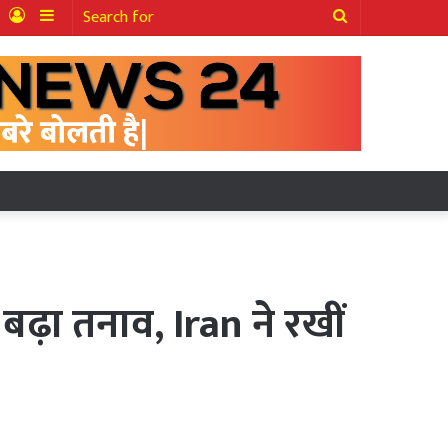
ter
YouTube
Log
Sidebar
Search
In
for
़ा तनाव, Iran ने रखीं