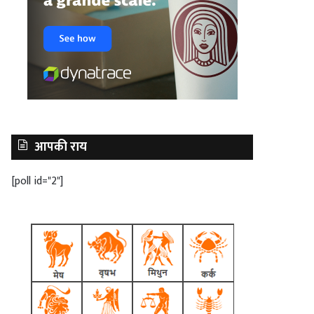
आपकी राय
[poll id="2"]