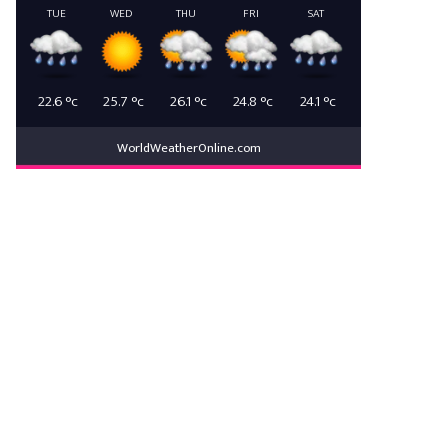
TUE
WED
THU
FRI
SAT
22.6
°c
25.7
°c
26.1
°c
24.8
°c
24.1
°c
WorldWeatherOnline.com