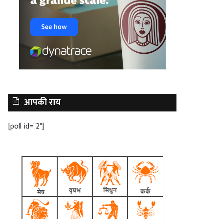
आपकी राय
[poll id="2"]